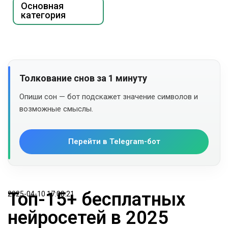
Основная
категория
Толкование снов за 1 минуту
Опиши сон — бот подскажет значение символов и
возможные смыслы.
Перейти в Telegram-бот
Топ-15+ бесплатных
2025-04-10 17:08:21
нейросетей в 2025