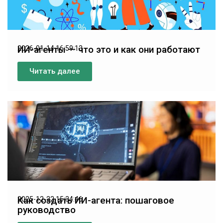
ИИ-агенты — что это и как они работают
2026-01-14 16:59:13
Читать далее
Как создать ИИ-агента: пошаговое
2025-12-22 15:34:46
руководство