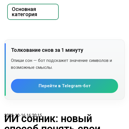
Основная
категория
Толкование снов за 1 минуту
Опиши сон — бот подскажет значение символов и
возможные смыслы.
Перейти в Telegram-бот
ИИ сонник: новый
2025-10-16 16:30:15
способ понять свои