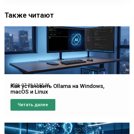
Также читают
Как установить Ollama на Windows,
2026-07-29 12:55:25
macOS и Linux
Читать далее